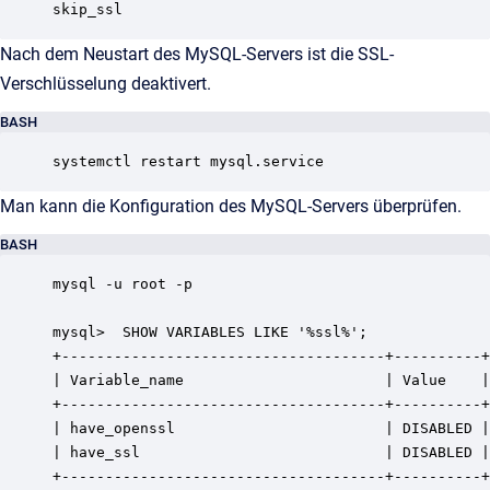
skip_ssl
Nach dem Neustart des MySQL-Servers ist die SSL-
Verschlüsselung deaktivert.
BASH
systemctl restart mysql.service
Man kann die Konfiguration des MySQL-Servers überprüfen.
BASH
mysql -u root -p

mysql>  SHOW VARIABLES LIKE '%ssl%';

+-------------------------------------+----------+

| Variable_name                       | Value    |

+-------------------------------------+----------+

| have_openssl                        | DISABLED |

| have_ssl                            | DISABLED |

+-------------------------------------+----------+