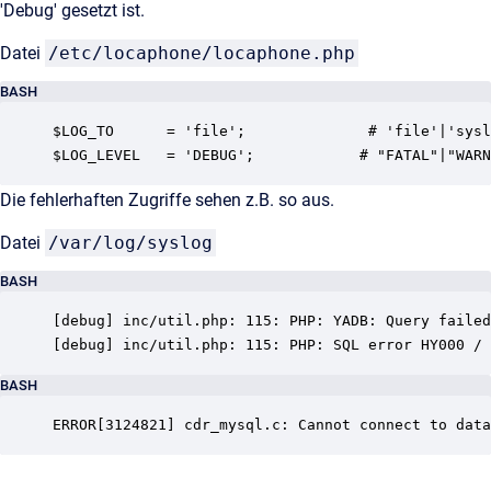
'Debug' gesetzt ist.
Datei
/etc/locaphone/locaphone.php
BASH
$LOG_TO      = 'file';              # 'file'|'sysl
$LOG_LEVEL   = 'DEBUG';            # "FATAL"|"WARN
Die fehlerhaften Zugriffe sehen z.B. so aus.
Datei
/var/log/syslog
BASH
[debug] inc/util.php: 115: PHP: YADB: Query failed
[debug] inc/util.php: 115: PHP: SQL error HY000 / 
BASH
ERROR[3124821] cdr_mysql.c: Cannot connect to data