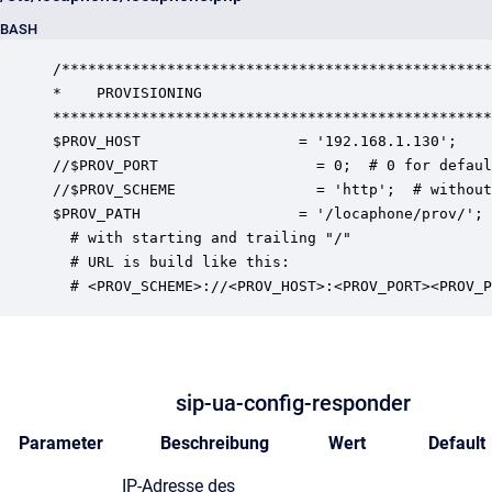
BASH
/*************************************************
*    PROVISIONING

**************************************************
$PROV_HOST                  = '192.168.1.130';

//$PROV_PORT                  = 0;  # 0 for defaul
//$PROV_SCHEME                = 'http';  # without
$PROV_PATH                  = '/locaphone/prov/';

  # with starting and trailing "/"

  # URL is build like this:

  # <PROV_SCHEME>://<PROV_HOST>:<PROV_PORT><PROV_P
sip-ua-config-responder
Parameter
Beschreibung
Wert
Default
IP-Adresse des