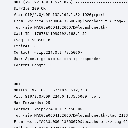
OUT (-> 192.168.1.52:1026) -----------------------
SIP/2.0 200 OK

Via: SIP/2.0/UDP 192.168.1.52:1026;rport

From: <sip:MAC%3a00041326007D@locaphone.tk>;tag=21
To: <sip:MAC%3a00041326007D@locaphone.tk>

Call-ID: 1767881193@192.168.1.52

CSeq: 1 SUBSCRIBE

Expires: 0

Contact: <sip:224.0.1.75:5060>

User-Agent: gs-sip-ua-config-responder

Content-Length: 0

--------------------------------------------------
OUT-----------------------------------------------
NOTIFY 192.168.1.52:1026 SIP/2.0

Via: SIP/2.0/UDP 224.0.1.75:5060;rport

Max-Forwards: 25

Contact: <sip:224.0.1.75:5060>

To: <sip:MAC%3a00041326007D@locaphone.tk>;tag=2113
From: <sip:MAC%3a00041326007D@locaphone.tk>;tag=61
Call-ID: 1767881193@192.168.1.52
