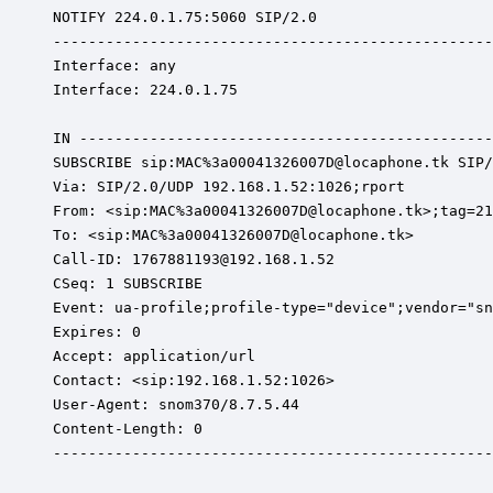
NOTIFY 224.0.1.75:5060 SIP/2.0

--------------------------------------------------
Interface: any

Interface: 224.0.1.75

IN -----------------------------------------------
SUBSCRIBE sip:MAC%3a00041326007D@locaphone.tk SIP/
Via: SIP/2.0/UDP 192.168.1.52:1026;rport

From: <sip:MAC%3a00041326007D@locaphone.tk>;tag=21
To: <sip:MAC%3a00041326007D@locaphone.tk>

Call-ID: 1767881193@192.168.1.52

CSeq: 1 SUBSCRIBE

Event: ua-profile;profile-type="device";vendor="sn
Expires: 0

Accept: application/url

Contact: <sip:192.168.1.52:1026>

User-Agent: snom370/8.7.5.44

Content-Length: 0

--------------------------------------------------