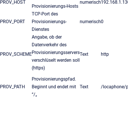
PROV_HOST
numerisch
192.168.1.13
Provisionierungs-Hosts
TCP-Port des
PROV_PORT
Provisionierungs-
numerisch
0
Dienstes
Angabe, ob der
Datenverkehr des
Provisionierungsservers
PROV_SCHEME
Text
http
verschlüselt werden soll
(https)
Provisionierungspfad.
PROV_PATH
Beginnt und endet mit
Text
/locaphone/p
“/„