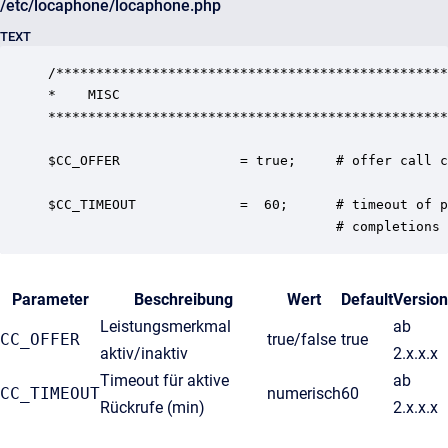
/etc/locaphone/locaphone.php
TEXT
/*************************************************
*    MISC

**************************************************
$CC_OFFER               = true;     # offer call c
$CC_TIMEOUT             =  60;      # timeout of p
                                    # completions 
Parameter
Beschreibung
Wert
Default
Version
Leistungsmerkmal
ab
CC_OFFER
true/false
true
aktiv/inaktiv
2.x.x.x
Timeout für aktive
ab
CC_TIMEOUT
numerisch
60
Rückrufe (min)
2.x.x.x