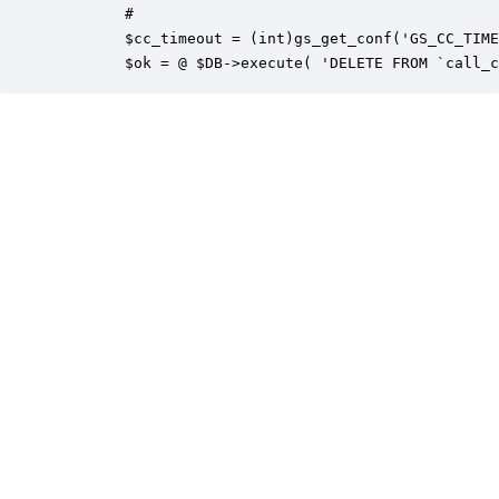
        #

        $cc_timeout = (int)gs_get_conf('GS_CC_TIME
        $ok = @ $DB->execute( 'DELETE FROM `call_c