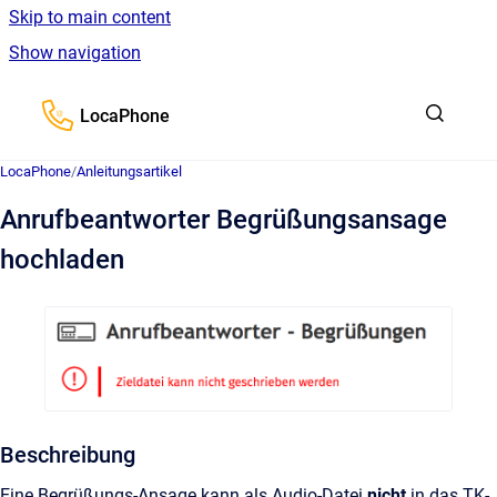
Skip to main content
Show navigation
Go to homepage
LocaPhone
LocaPhone
/
Anleitungsartikel
Anrufbeantworter Begrüßungsansage
hochladen
Beschreibung
Eine Begrüßungs-Ansage kann als Audio-Datei
nicht
in das TK-