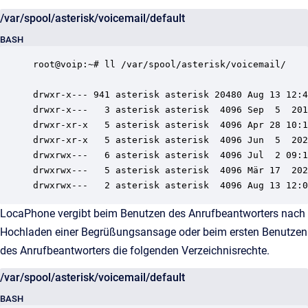
/var/spool/asterisk/voicemail/default
BASH
root@voip:~# ll /var/spool/asterisk/voicemail/

drwxr-x--- 941 asterisk asterisk 20480 Aug 13 12:4
drwxr-x---   3 asterisk asterisk  4096 Sep  5  201
drwxr-xr-x   5 asterisk asterisk  4096 Apr 28 10:1
drwxr-xr-x   5 asterisk asterisk  4096 Jun  5  202
drwxrwx---   6 asterisk asterisk  4096 Jul  2 09:1
drwxrwx---   5 asterisk asterisk  4096 Mär 17  202
LocaPhone vergibt beim Benutzen des Anrufbeantworters nach
Hochladen einer Begrüßungsansage oder beim ersten Benutzen
des Anrufbeantworters die folgenden Verzeichnisrechte.
/var/spool/asterisk/voicemail/default
BASH