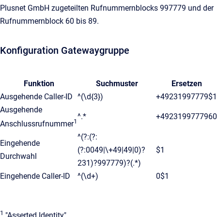
Plusnet GmbH zugeteilten Rufnummernblocks 997779 und der
Rufnummernblock 60 bis 89.
Konfiguration Gatewaygruppe
Funktion
Suchmuster
Ersetzen
Ausgehende Caller-ID
^(\d{3})
+49231997779$1
Ausgehende
^.*
+4923199777960
1
Anschlussrufnummer
^(?:(?:
Eingehende
(?:0049|\+49|49|0)?
$1
Durchwahl
231)?997779)?(.*)
Eingehende Caller-ID
^(\d+)
0$1
1
"Asserted Identity"