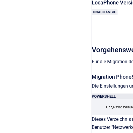
LocaPhone Vers
UNABHÄNGIG
Vorgehensw
Für die Migration d
Migration PhoneS
Die Einstellungen u
POWERSHELL
C:\ProgramD
Dieses Verzeichnis 
Benutzer "Netzwerkd