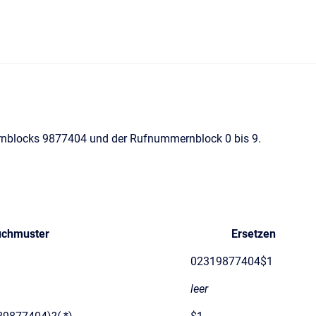
ernblocks 9877404 und der Rufnummernblock 0 bis 9.
chmuster
Ersetzen
02319877404$1
leer