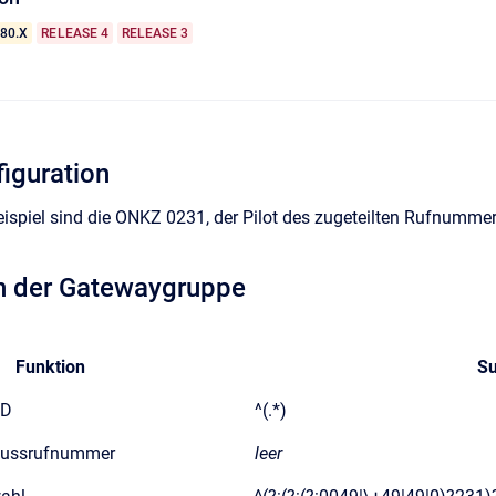
.80.X
RELEASE 4
RELEASE 3
figuration
eispiel sind die ONKZ 0231, der Pilot des zugeteilten Rufnumm
on der Gatewaygruppe
Funktion
Su
ID
^(.*)
lussrufnummer
leer