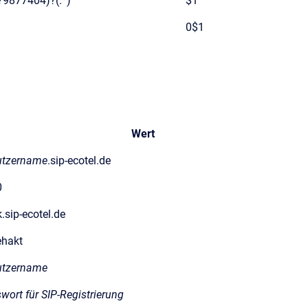
)?9877404)?(.*)
$1
0$1
Wert
utzername
.sip-ecotel.de
0
k.sip-ecotel.de
hakt
utzername
wort für SIP-Registrierung