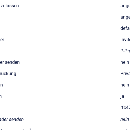
 zulassen
ange
ange
defa
er
invit
P-Pr
er senden
nein
rückung
Priv
en
nein
n
ja
rfc4
1
nein
ader senden
1