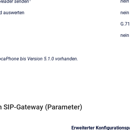
nein
 Header senden
d auswerten
nein
G.7
nein
ocaPhone bis Version 5.1.0 vorhanden.
n SIP-Gateway (Parameter)
Erweiterter Konfigurations