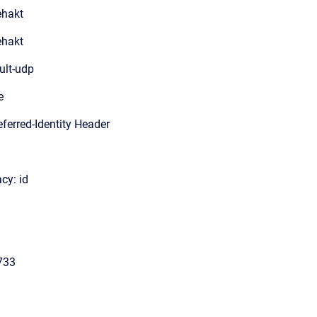
hakt
hakt
ult-udp
e
eferred-Identity Header
acy: id
733