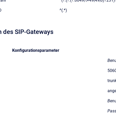
ahl
^(?:(?:(?:0049|\+49|49|0)?231
D
^(.*)
n des SIP-Gateways
Konfigurationsparameter
Ben
506
trun
ange
Ben
Pass