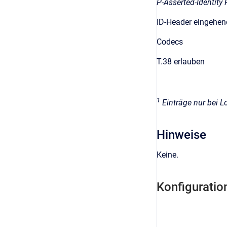
P-Asserted-Identity
ID-Header eingehen
Codecs
T.38 erlauben
1
Einträge nur bei L
Hinweise
Keine.
Konfiguratio